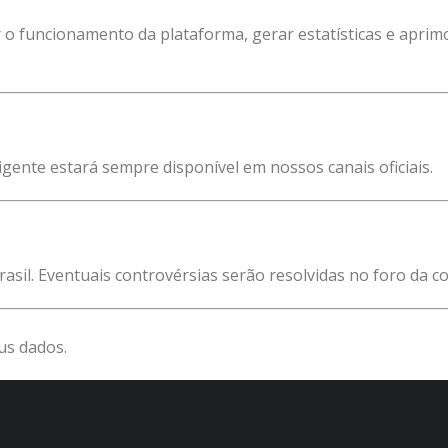
 o funcionamento da plataforma, gerar estatísticas e aprim
igente estará sempre disponível em nossos canais oficiais.
 Brasil. Eventuais controvérsias serão resolvidas no foro da 
us dados.